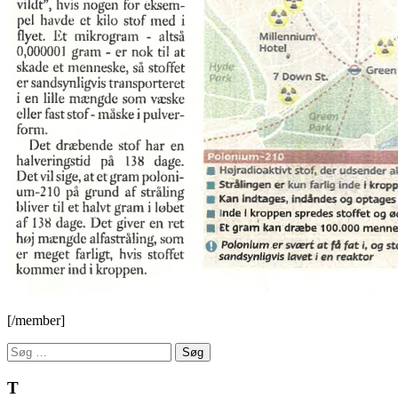
[/member]
Søg
efter:
T