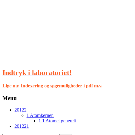
Indtryk i laboratoriet!
Lige nu: Indexering og søgemuligheder i pdf m.v.
Menu
Hop
20122
til
1 Atomkernen
indhold
1.1 Atomet generelt
201221