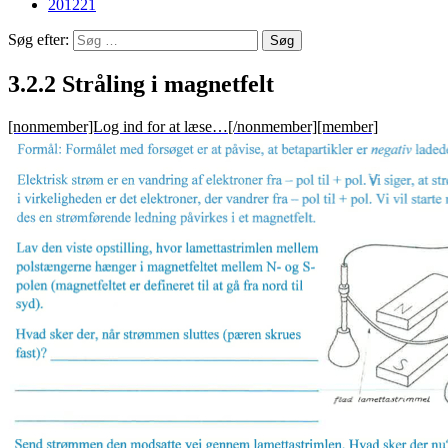
201221
Søg efter:
3.2.2 Stråling i magnetfelt
[nonmember]Log ind for at læse…[/nonmember][member]