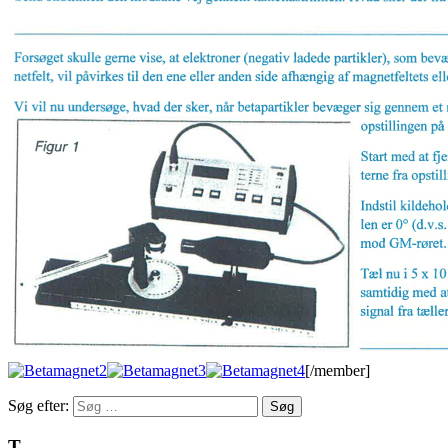
[/member]
Søg efter:
T